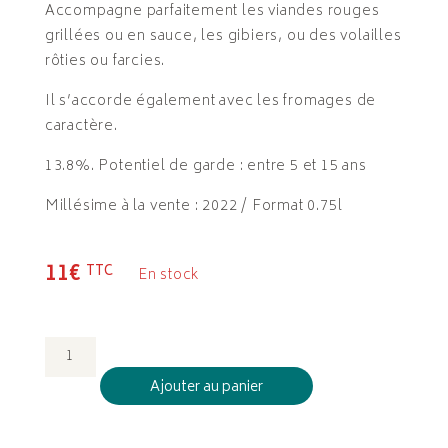
Accompagne parfaitement les viandes rouges
grillées ou en sauce, les gibiers, ou des volailles
rôties ou farcies.
Il s’accorde également avec les fromages de
caractère.
13.8%. Potentiel de garde : entre 5 et 15 ans
Millésime à la vente : 2022 / Format 0.75l
11€
TTC
En stock
QUANTITÉ
DE
Ajouter au panier
A
CŒUR