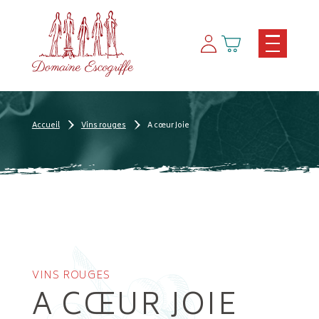
Panneau de gestion des cookies
Accueil
Vins rouges
A cœur Joie
VINS ROUGES
A CŒUR JOIE